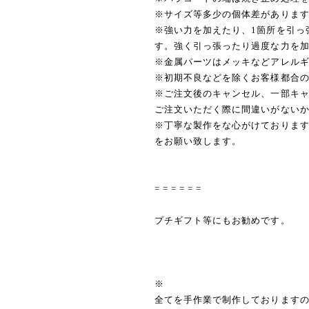
※サイズ等多少の個体差がありま
※強い力を加えたり、1箇所を引っ
す。強く引っ張ったり過度な力を
※金属パーツはメッキなどアレル
※初期不良などを除くお客様都合
※ご注文後のキャンセル、一部キ
ご注文いただく際に間違いがない
※丁寧な製作をな心がけておりま
をお願い致します。
= = = = = =
プチギフト等にもお勧めです。
※
全てを手作業で制作しております