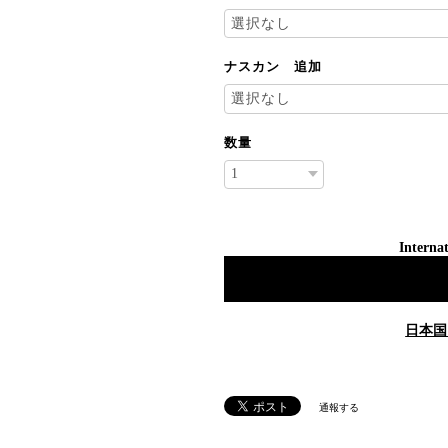
ナスカン 追加
数量
Internat
日本国
通報する