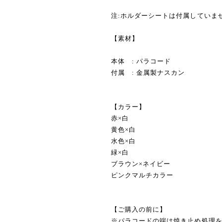
注:ホルダーシートは付属していま
【素材】
本体 : パラコード
付属 : 金属製ナスカン
【カラー】
赤×白
黄色×白
水色×白
緑×白
ブラウン×ネイビー
ピンクマルチカラー
【ご購入の前に】
※パラコードの端は焼き止め処理