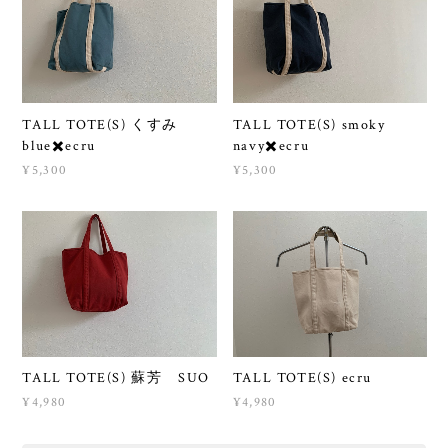
TALL TOTE(S) くすみ
TALL TOTE(S) smoky
blue✖️ecru
navy✖️ecru
¥5,300
¥5,300
TALL TOTE(S) 蘇芳 SUO
TALL TOTE(S) ecru
¥4,980
¥4,980