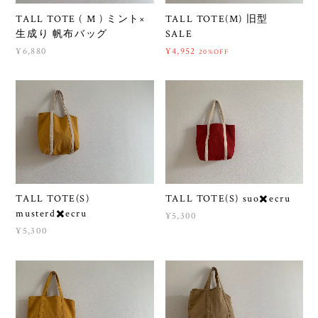
TALL TOTE ( M ) ミント×
TALL TOTE(M) 旧型
生成り 帆布バッグ
SALE
¥6,880
¥4,952
20%OFF
TALL TOTE(S)
TALL TOTE(S) suo✖️ecru
musterd✖️ecru
¥5,300
¥5,300