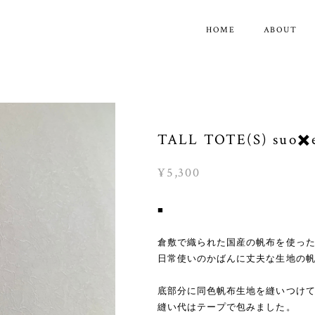
HOME
ABOUT
TALL TOTE(S) suo✖️
¥5,300
■
倉敷で織られた国産の帆布を使った
日常使いのかばんに丈夫な生地の
底部分に同色帆布生地を縫いつけ
縫い代はテープで包みました。