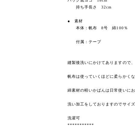
バッグ底ヨコ 18cm
持ち手長さ 32cm
● 素材
本体：帆布 8号 綿100％
付属：テープ
縫製後洗いにかけてありますので
帆布は使っていくほどに柔らかく
綿素材の軽いかばんは日常使いに
洗い加工をしておりますのでサイ
洗濯可
***********