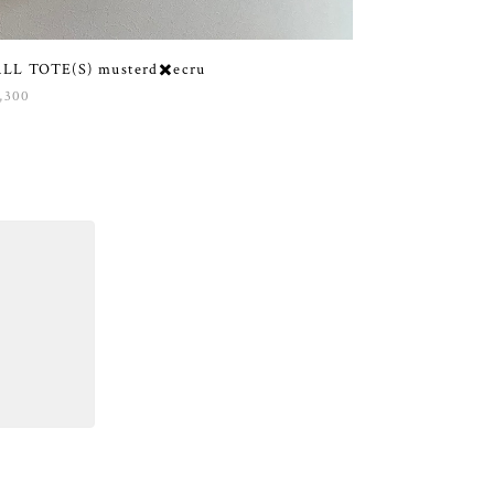
LL TOTE(S) musterd✖️ecru
,300