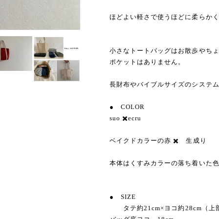
ほどよい軽さで使うほどに柔らか
小さなトートバッグはお散歩やち
ポケットはありません。
長財布やバイブルサイズのシステ
● COLOR
suo ✖️ecru
ベイクドカラーの赤 ✖️ 生成り
本体はくすみカラーの落ち着いた
● SIZE
タテ約21cm×ヨコ約28cm（上部