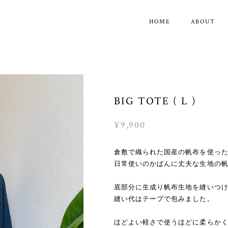
HOME
ABOUT
BIG TOTE ( L )
¥9,900
倉敷で織られた国産の帆布を使った
日常使いのかばんに丈夫な生地の
底部分に生成り帆布生地を縫いつ
縫い代はテープで包みました。
ほどよい軽さで使うほどに柔らか