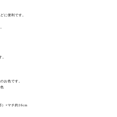
などに便利です。
す。
す。
系のお色です。
色
）×マチ約16cm