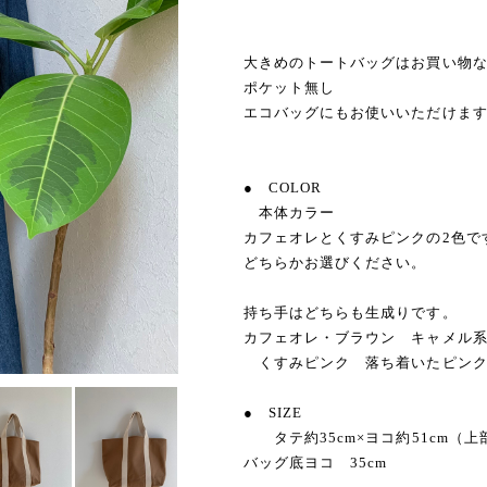
大きめのトートバッグはお買い物
ポケット無し
エコバッグにもお使いいただけま
● COLOR
本体カラー
カフェオレとくすみピンクの2色で
どちらかお選びください。
持ち手はどちらも生成りです。
カフェオレ・ブラウン キャメル
くすみピンク 落ち着いたピンク
● SIZE
タテ約35cm×ヨコ約51cm（上部
バッグ底ヨコ 35cm