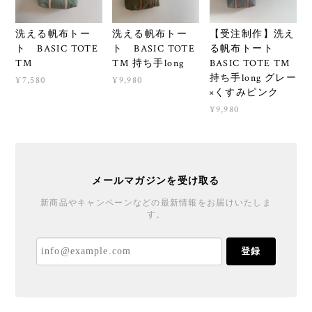
洗える帆布トー
洗える帆布トー
【受注制作】洗え
ト BASIC TOTE
ト BASIC TOTE
る帆布トート
TM
TM 持ち手long
BASIC TOTE TM
持ち手long グレー
¥7,580
¥9,980
×くすみピンク
¥9,980
メールマガジンを受け取る
新商品やキャンペーンなどの最新情報をお届けいたしま
す。
登録