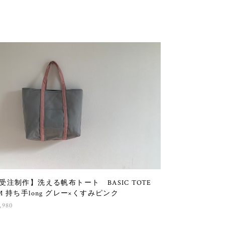
受注制作】洗える帆布トート BASIC TOTE
M 持ち手long グレー×くすみピンク
,980