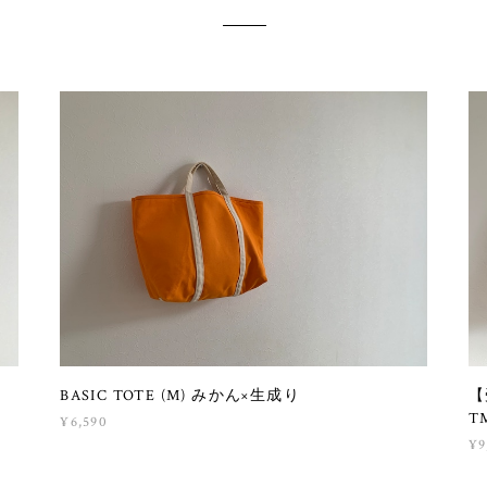
BASIC TOTE (M) みかん×生成り
【
T
¥6,590
¥9