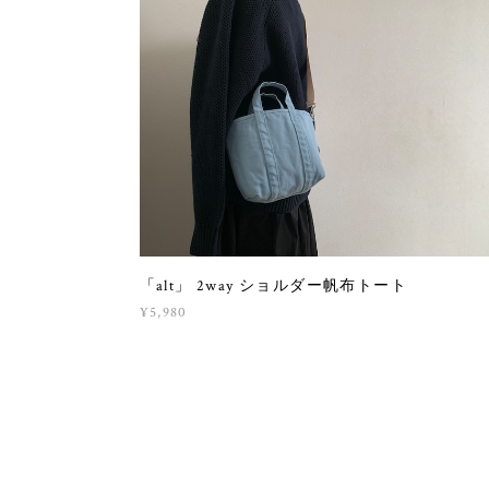
「alt」 2way ショルダー帆布トート
¥5,980