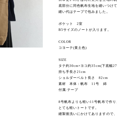
底部分に同色帆布生地を縫いつけ
縫い代はテープで包みました。
ポケット 2室
B5サイズのノートが入ります。
COLOR
コヨーテ(黄土色)
SIZE
タテ約30cm×ヨコ約35cm(下底幅27
持ち手長さ21cm
ショルダーベルト長さ 82cm
素材 本体：帆布 11号 綿
付属:テープ
8号帆布よりも軽い11号帆布で作
とても軽いトートです。
縫製後洗いにかけてありますので